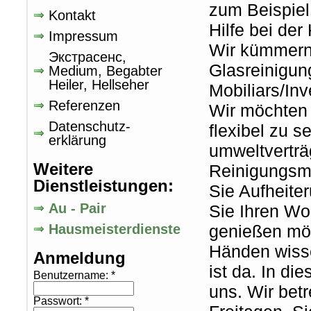
zum Beispiel
Kontakt
Hilfe bei de
Impressum
Wir kümmern
Экстрасенс,
Glasreinigun
Medium, Begabter
Heiler, Hellseher
Mobiliars/In
Referenzen
Wir möchten 
Datenschutz-
flexibel zu s
erklärung
umweltverträ
Weitere
Reinigungsmi
Dienstleistungen:
Sie Aufheite
Au - Pair
Sie Ihren W
Hausmeisterdienste
genießen möc
Händen wisse
Anmeldung
ist da. In di
Benutzername:
*
uns. Wir bet
Passwort:
*