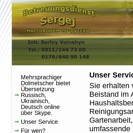
Unser Servi
Mehrsprachiger
Dolmetscher bietet
Sie erhalten
Übersetzung
Beistand im A
Russisch,
Ukrainisch,
Haushaltsber
Deutsch online
Reinigungsar
über Skype.
Gartenarbeit
Unser Service
umfassende F
Für wen?